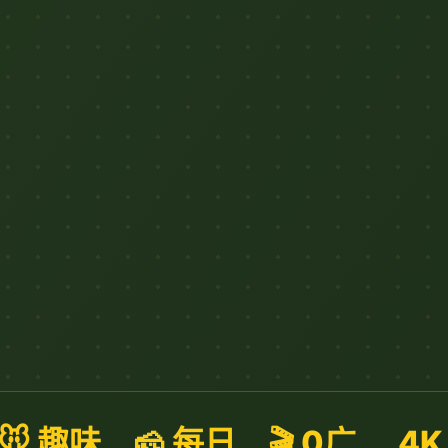
🐭 趣味
🧀 每日
🎬 0广
4K