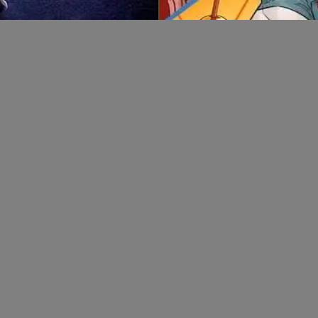
😂 平民喜剧屋
爆笑解压 · 全家欢享