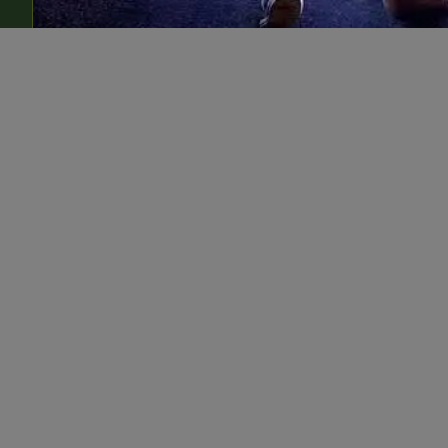
🐱 平民冒险岛
奇幻动画 · 欢乐冒险
🔥 平民热映 · 正在热播